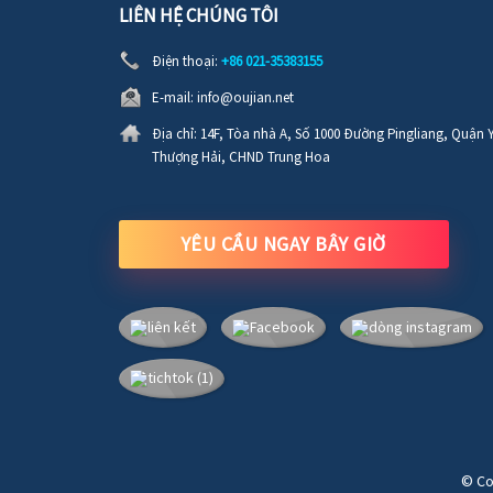
LIÊN HỆ CHÚNG TÔI
Điện thoại:
+86 021-35383155
E-mail:
info@oujian.net
Địa chỉ:
14F, Tòa nhà A, Số 1000 Đường Pingliang, Quận 
Thượng Hải, CHND Trung Hoa
YÊU CẦU NGAY BÂY GIỜ
© Co