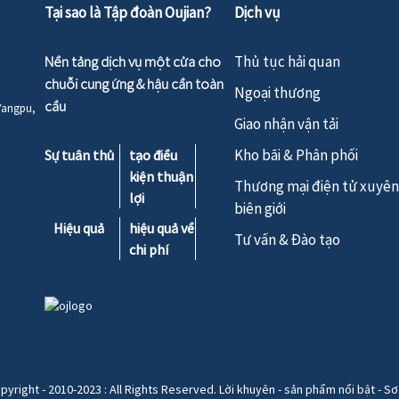
Tại sao là Tập đoàn Oujian?
Dịch vụ
Nền tảng dịch vụ một cửa cho
Thủ tục hải quan
chuỗi cung ứng & hậu cần toàn
Ngoại thương
cầu
Yangpu,
Giao nhận vận tải
Kho bãi & Phân phối
Sự tuân thủ
tạo điều
kiện thuận
Thương mại điện tử xuyên
lợi
biên giới
Hiệu quả
hiệu quả về
Tư vấn & Đào tạo
chi phí
pyright - 2010-2023 : All Rights Reserved.
Lời khuyên
-
sản phẩm nổi bật
-
Sơ