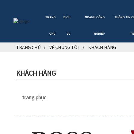
TRANG
DỊCH
NGÀNH CÔNG
THÔNG TIN C
CHỦ
VỤ
NGHIỆP
TI
TRANG CHỦ
VỀ CHÚNG TÔI
KHÁCH HÀNG
KHÁCH HÀNG
trang phục