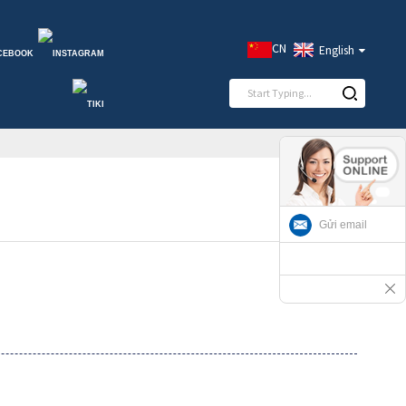
CN
English
Gửi email