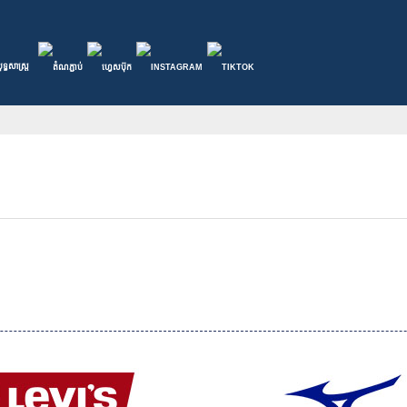
ទ្ធសាស្ត្រ