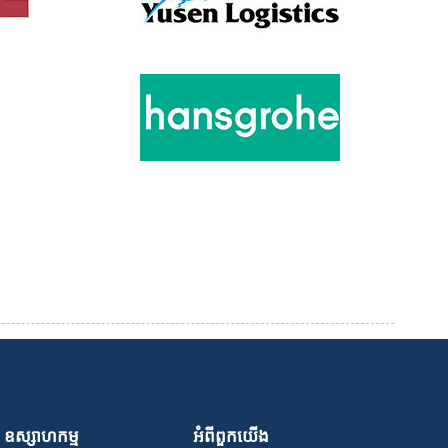
ឧស្សាហកម្ម
អំពី​ពួក​យើង