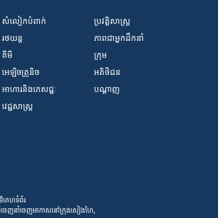
សំលៀកបំពាក់
ប្រវត្តិសាស្ត្រ
រថយន្ត
ភាពជាអ្នកដឹកនាំ
គីមី
ក្រុម
អេឡិចត្រូនិច
អតិថិជន
អាហារ​និង​ភេសជ្ជៈ
បណ្តាញ
វេជ្ជសាស្ត្រ
ីគេហទំព័រ
នាំ​ចេញ​នាំ​ចេញ​អាកាស​នៅ​ក្រុង​សៀងហៃ
,