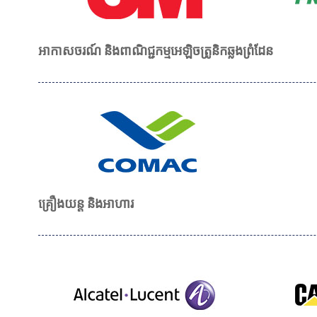
អាកាសចរណ៍ និងពាណិជ្ជកម្មអេឡិចត្រូនិកឆ្លងព្រំដែន
គ្រឿងយន្ត និងអាហារ