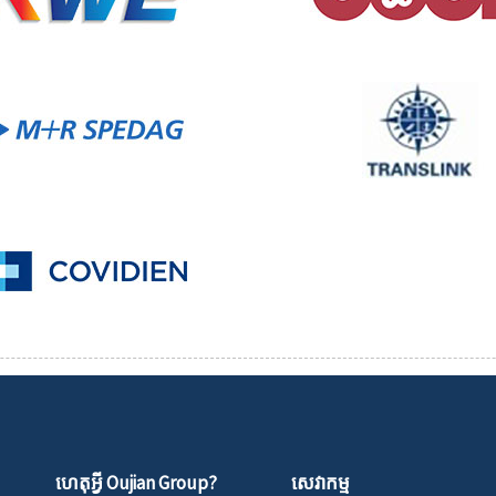
ហេតុអ្វី Oujian Group?
សេវាកម្ម