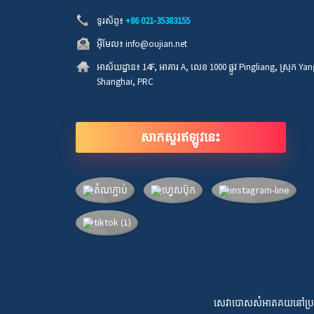
ទូរស័ព្ទ៖
+86 021-35383155
អ៊ីមែល៖
info@oujian.net
អាស័យដ្ឋាន៖
14F, អាគារ A, លេខ 1000 ផ្លូវ Pingliang, ស្រុក Ya
Shanghai, PRC
សាកសួរឥឡូវនេះ
សេវាបោសសំអាតគយនៅប្រ