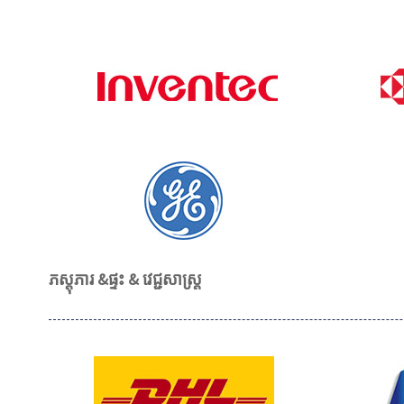
ភស្តុភារ &
ផ្ទះ & វេជ្ជសាស្ត្រ