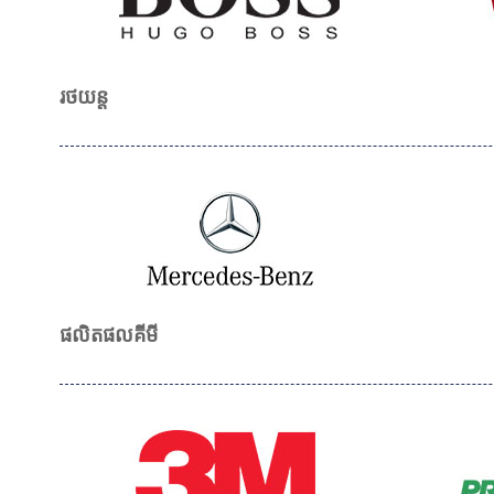
រថយន្ត
ផលិតផលគីមី