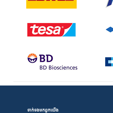
ទាក់ទង​មក​ពួក​យើង