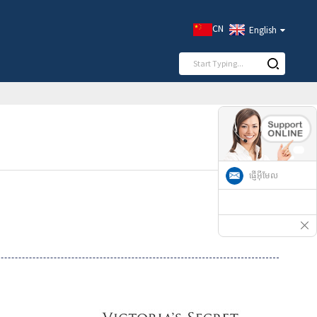
CN
English
ផ្ញើអ៊ីមែល