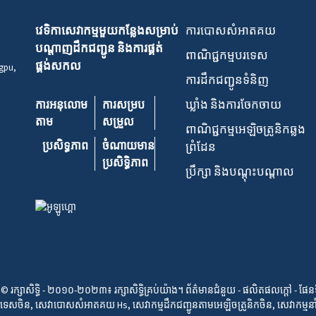
វេទិកាសេវាកម្មមួយកន្លែងសម្រាប់
ការបោសសំអាតគយ
បណ្តាញដឹកជញ្ជូន និងការផ្គត់
ពាណិជ្ជកម្មបរទេស
ផ្គង់សកល
ngpu,
ការដឹកជញ្ជូនទំនិញ
ឃ្លាំង និងការចែកចាយ
ការអនុលោម
ការសម្រប
តាម
សម្រួល
ពាណិជ្ជកម្មអេឡិចត្រូនិកឆ្លង
ប្រសិទ្ធភាព
ចំណាយ​មាន​
ព្រំដែន
ប្រសិទ្ធិ​ភាព
ប្រឹក្សា និងបណ្តុះបណ្តាល
© រក្សាសិទ្ធិ - ២០១០-២០២៣៖ រក្សាសិទ្ធិគ្រប់យ៉ាង។
ព័ត៌មានជំនួយ
-
ផលិតផលក្តៅ
-
ផែនទ
ទេសចិន
,
សេវាបោសសំអាតគយ Hs
,
សេវាកម្មដឹកជញ្ជូនតាមអេឡិចត្រូនិកចិន
,
សេវាកម្ម​