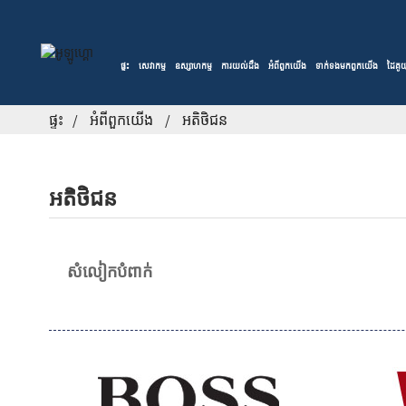
ផ្ទះ
សេវាកម្ម
ឧស្សាហកម្ម
ការយល់ដឹង
អំពី​ពួក​យើង
ទាក់ទង​មក​ពួក​យើង
ដៃគូយុ
ផ្ទះ
អំពី​ពួក​យើង
អតិថិជន
អតិថិជន
សំលៀកបំពាក់