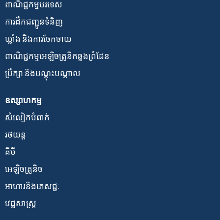
ពាណិជ្ជកម្មបរទេស
ការដឹកជញ្ជូនទំនិញ
ឃ្លាំង និងការចែកចាយ
ពាណិជ្ជកម្មអេឡិចត្រូនិកឆ្លងព្រំដែន
ប្រឹក្សា និងបណ្តុះបណ្តាល
ឧស្សាហកម្ម
សំលៀកបំពាក់
រថយន្ត
គីមី
អេឡិចត្រូនិច
អាហារ​និង​ភេសជ្ជៈ
វេជ្ជសាស្ត្រ