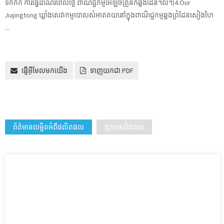
ទឹកកក ការធ្វើដំណើរពេលថ្ងៃ ពាណិជ្ជកម្មអេឡិចត្រូនិកឆ្លងដែន។ល។)4.Our
Jiajingtong ឃ្លាំងសេវាកម្មបោសសំអាតគយនៅក្នុងពាណិជ្ជកម្មឆ្លងព្រំដែនសៀងហៃ
...
ផ្ញើអ៊ីមែលមកយើង
ទាញយកជា PDF
ព័ត៌មានលម្អិតអំពីផលិតផល
ស្លាកផលិតផល