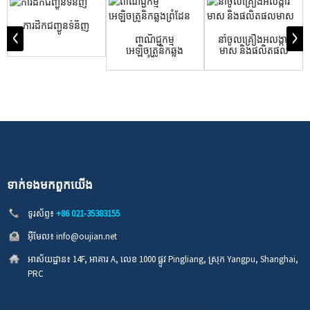
ការដឹកជញ្ជូនទំនិញ
ពាណិជ្ជកម្ម
នាំចូលគ្រឿងអលង្ការ
អេឡិចត្រូនិកឆ្លង
មាស និងផលិតផល
ព្រំដែន
មាស
ទាក់ទង​មក​ពួក​យើង
ទូរស័ព្ទ៖
+86 021-35383155
អ៊ីមែល៖
info@oujian.net
អាស័យដ្ឋាន៖
14F, អាគារ A, លេខ 1000 ផ្លូវ Pingliang, ស្រុក Yangpu, Shanghai,
PRC