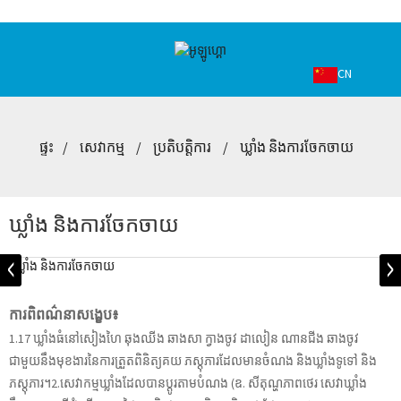
CN
ផ្ទះ
សេវាកម្ម
ប្រតិបត្តិការ
ឃ្លាំង និងការចែកចាយ
ឃ្លាំង និងការចែកចាយ
ការពិពណ៌នាសង្ខេប៖
1.17 ឃ្លាំងធំនៅសៀងហៃ ឆុងឈីង ឆាងសា ក្វាងចូវ ដាលៀន ណានជីង ឆាងចូវ
ជាមួយនឹងមុខងារនៃការត្រួតពិនិត្យគយ ភស្តុភារដែលមានចំណង និងឃ្លាំងទូទៅ និង
ភស្តុភារ។2.សេវាកម្មឃ្លាំងដែលបានប្ដូរតាមបំណង (ឧ. សីតុណ្ហភាពថេរ សេវាឃ្លាំង