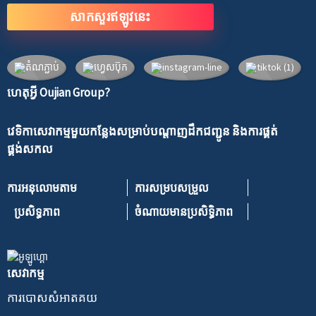
សាកសួរឥឡូវនេះ
ហេតុអ្វី Oujian Group?
វេទិកាសេវាកម្មមួយកន្លែងសម្រាប់បណ្តាញដឹកជញ្ជូន និងការផ្គត់
ផ្គង់សកល
ការអនុលោមតាម
ការសម្របសម្រួល
ប្រសិទ្ធភាព
ចំណាយ​មាន​ប្រសិទ្ធិ​ភាព
សេវាកម្ម
ការបោសសំអាតគយ