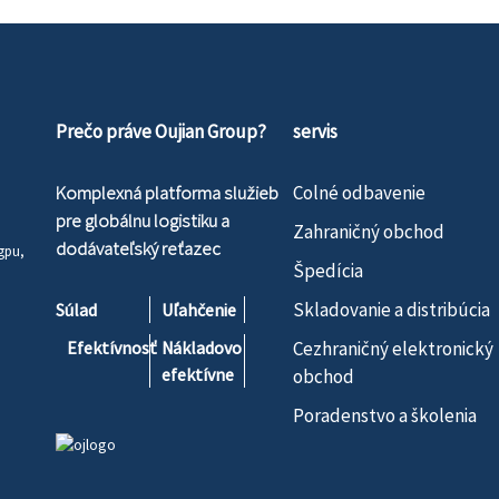
Prečo práve Oujian Group?
servis
Komplexná platforma služieb
Colné odbavenie
pre globálnu logistiku a
Zahraničný obchod
dodávateľský reťazec
gpu,
Špedícia
Skladovanie a distribúcia
Súlad
Uľahčenie
Efektívnosť
Nákladovo
Cezhraničný elektronický
efektívne
obchod
Poradenstvo a školenia