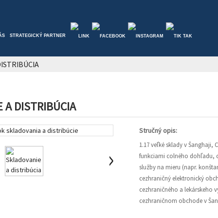
ÁS
STRATEGICKÝ PARTNER
DISTRIBÚCIA
 A DISTRIBÚCIA
Stručný opis:
1.17 veľké sklady v Šanghaji
funkciami colného dohľadu, co
služby na mieru (napr. konšta
cezhraničný elektronický obcho
cezhraničného a lekárskeho v
cezhraničnom obchode v Šangh