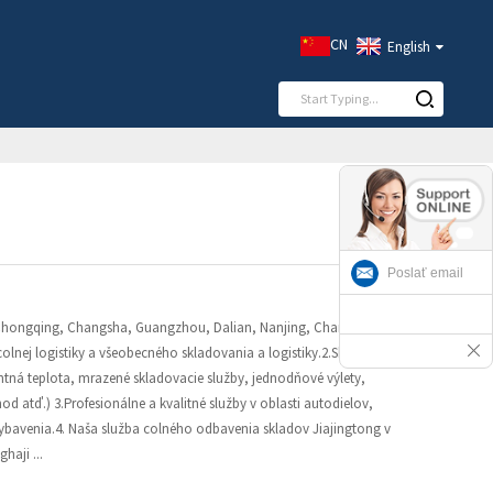
CN
English
Poslať email
, Chongqing, Changsha, Guangzhou, Dalian, Nanjing, Changzhou s
lnej logistiky a všeobecného skladovania a logistiky.2.Skladovacie
ntná teplota, mrazené skladovacie služby, jednodňové výlety,
d atď.) 3.Profesionálne a kvalitné služby v oblasti autodielov,
ybavenia.4. Naša služba colného odbavenia skladov Jiajingtong v
aji ...