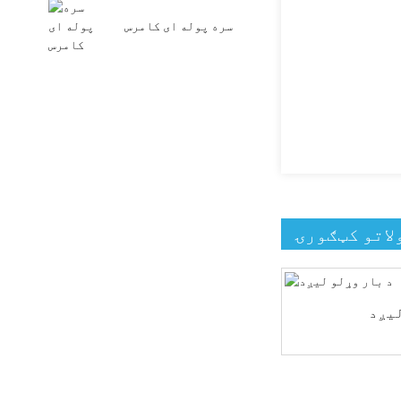
سره پوله ای کامرس
لاتو کټګورۍ
لیږد