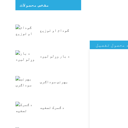
مشخص محصولات
ګودام او توزیع
 محصول تفصیل
د بار وړلو لیږد
بهرنۍ سوداګرۍ
د ګمرک تصفیه