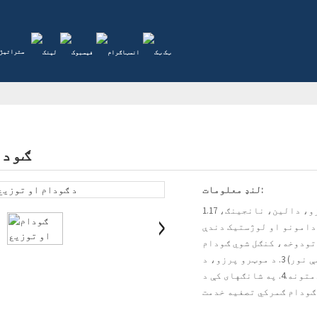
ستراتیژی
ګودا
لنډ معلومات:
1.17 لوی ګودامونه په شانګهای، چونګ چینګ، چنګشا، ګوانګزو، دالین، نانجینګ،
دامونو او لوژستیک دندې
ه تودوخه، کنګل شوي ګودام
خدمتونه، د ورځې سفرونه، د پولې هاخوا ای کامرس، او داسې نور) 3. د موټرو پرزو، د
پولې هاخوا او طبي تجهیزاتو کې مسلکي او کیفیت لرونکي خدمتونه.4. په شانګهای کې د