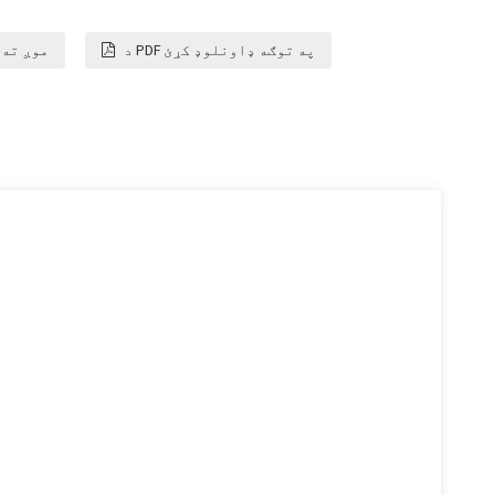
د PDF په توګه ډاونلوډ کړئ
موږ ته