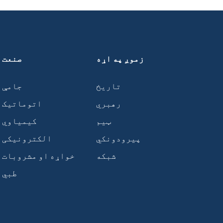
زموږ په اړه
صنعت
تاریخ
جامې
رهبري
اتوماتیک
ټیم
کیمیاوي
پیرودونکي
الکترونیکی
شبکه
خواړه او مشروبات
طبي