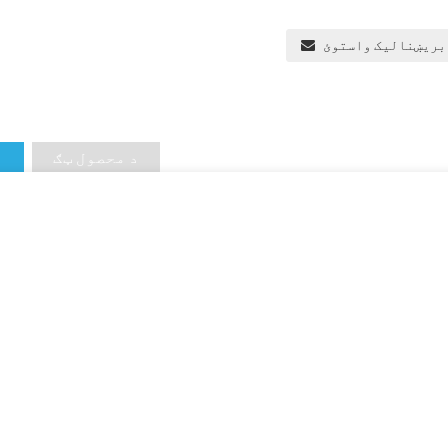
 بریښنالیک واستوئ
د محصول ټګ
د