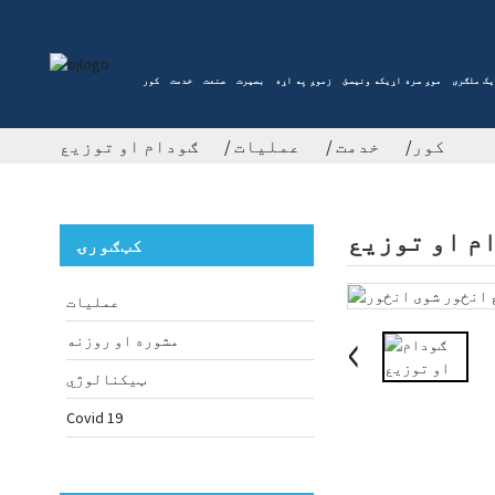
ک ملګری
موږ سره اړیکه ونیسئ
زموږ په اړه
بصیرت
صنعت
خدمت
کور
کور
خدمت
عملیات
ګودام او توزیع
م او توزیع
کټګورۍ
عملیات
مشوره او روزنه
ټیکنالوژي
Covid 19