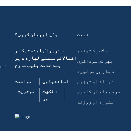
خدمت
ولې اوجیان ګروپ؟
د ګمرک تصفیه
د نړیوال لوژستیک او
اکمالاتو سلسلې لپاره د یو
بهرنۍ سوداګرۍ
بند خدمت پلیټ فارم
د بار وړلو لیږد
ګودام او توزیع
اسانتیاوې
موافقت
سره پوله ای کامرس
د لګښت
موثریت
وړ
مشوره او روزنه