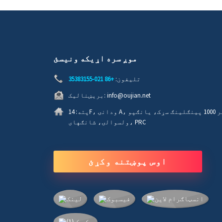
موږ سره اړیکه ونیسئ
تلیفون:
+86 021-35383155
info@oujian.net
بریښنالیک:
پته:
14F، ودانۍ A، نمبر 1000 پینګلینګ سړک، یانګپو
ولسوالۍ، شانګهای، PRC
اوس پوښتنه وکړئ