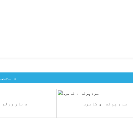
د محصو
سره پوله ای کامرس
د بار وړلو 