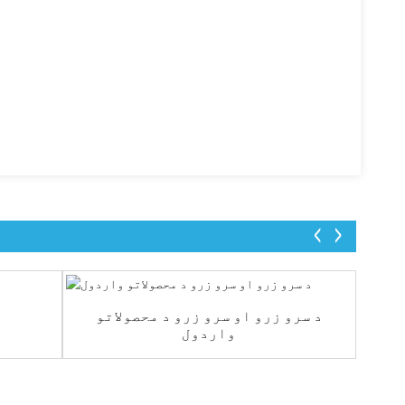
د سرو زرو او سرو زرو د محصولاتو
واردول
ي