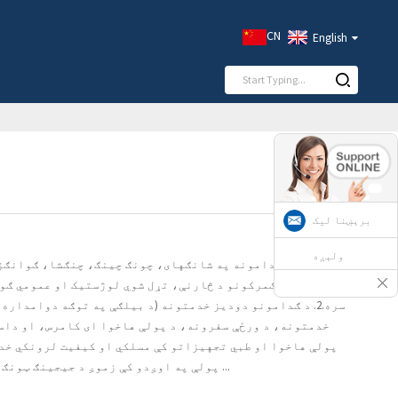
CN
English
برېښنا لیک
ولېږه
چانګزو کې د ګمرکونو د څارنې، تړل شوي لوژستیک او عمومي ګو
سره.2. د ګدامونو دودیز خدمتونه (د بیلګې په توګه دوامدار
پولې په اوږدو کې زموږ د جیجینګ ټونګ ګودام ګمرکي تصفیه خدمت ...