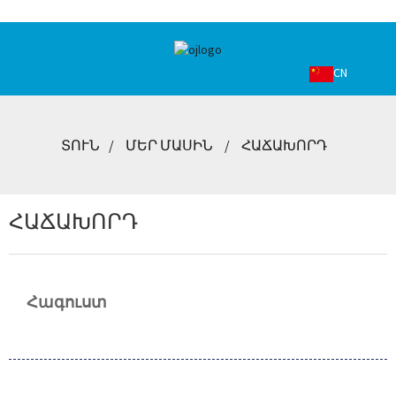
CN
ՏՈՒՆ
ՄԵՐ ՄԱՍԻՆ
ՀԱՃԱԽՈՐԴ
ՀԱՃԱԽՈՐԴ
Հագուստ