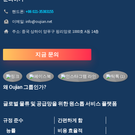
핸드폰:
+86 021-35383155
이메일:
info@oujian.net
주소:
중국 상하이 양푸구 핑리앙로 1000호 A동 14층
지금 문의
왜 Oujian 그룹인가?
글로벌 물류 및 공급망을 위한 원스톱 서비스 플랫폼
규정 준수
간편하게 함
능률
비용 효율적