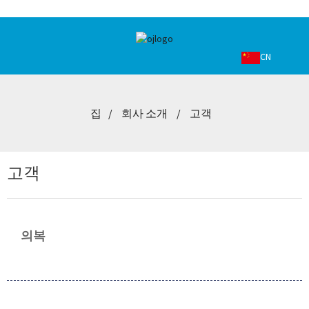
CN
집
회사 소개
고객
고객
의복