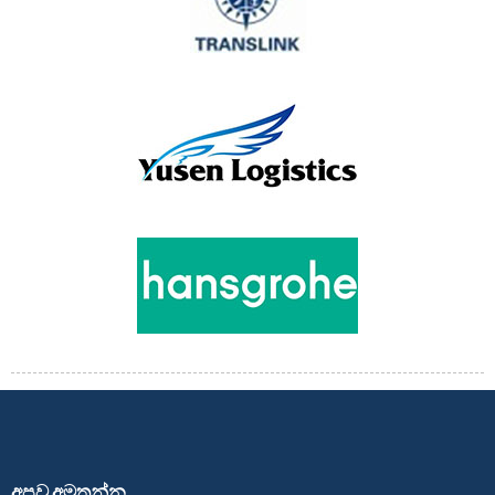
අපව අමතන්න