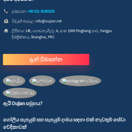
දුරකථන:
+86 021-35383155
විද්යුත් තැපෑල:
info@oujian.net
ලිපිනය:
14F, ගොඩනැගිල්ල A, අංක 1000 Pingliang පාර, Yangpu
දිස්ත්‍රික්කය, Shanghai, PRC
දැන් විමසන්න
ඇයි Oujian සමූහය?
ගෝලීය සැපයුම් සහ සැපයුම් දාමය සඳහා එක්-නැවතුම් සේවා
වේදිකාවක්