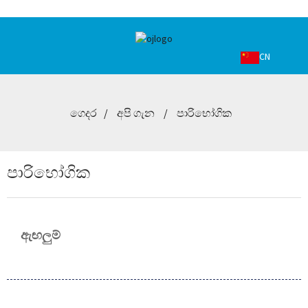
CN
ගෙදර
අපි ගැන
පාරිභෝගික
පාරිභෝගික
ඇඟලුම්