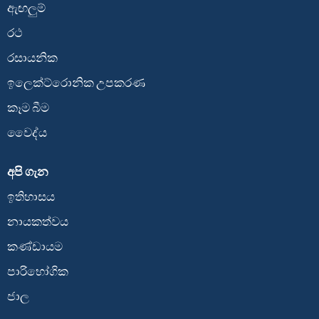
ඇඟලුම්
රථ
රසායනික
ඉලෙක්ට්රොනික උපකරණ
කෑම බීම
වෛද්ය
අපි ගැන
ඉතිහාසය
නායකත්වය
කණ්ඩායම
පාරිභෝගික
ජාල