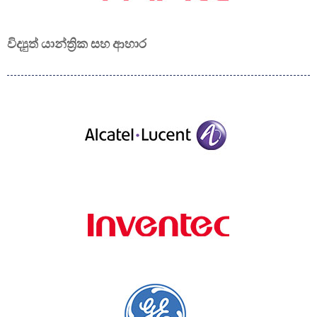
විද්‍යුත් යාන්ත්‍රික සහ ආහාර