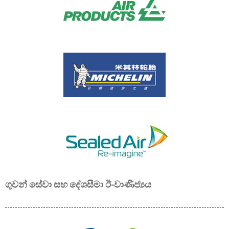
ගුවන් සේවා සහ දේශසීමා ඊ-වාණිජ්‍යය