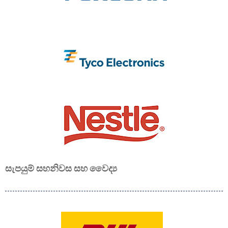
සැපයුම් සහ
නිවස සහ වෛද්‍ය