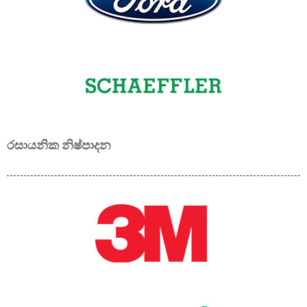
රසායනික නිෂ්පාදන