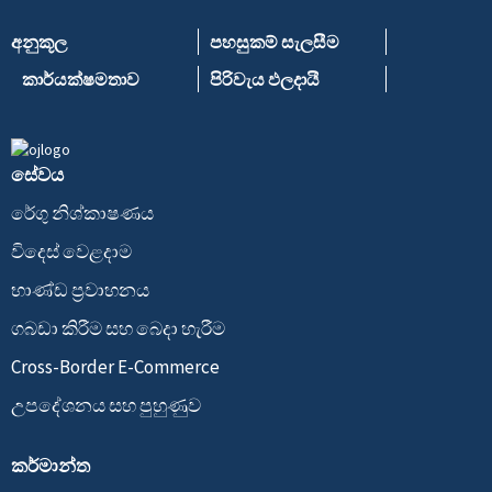
අනුකූල
පහසුකම් සැලසීම
කාර්යක්ෂමතාව
පිරිවැය ඵලදායී
සේවය
රේගු නිශ්කාෂණය
විදෙස් වෙළදාම
භාණ්ඩ ප්‍රවාහනය
ගබඩා කිරීම සහ බෙදා හැරීම
Cross-Border E-Commerce
උපදේශනය සහ පුහුණුව
කර්මාන්ත