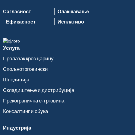
Сагласност
Олакшавање
Ефикасност
Исплативо
Услуга
Пролазак кроз царину
Спољнотрговински
Шпедиција
Складиштење и дистрибуција
Прекогранична е-трговина
Консалтинг и обука
Индустрија