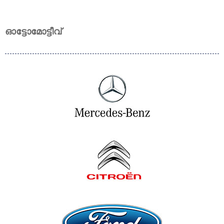
ഓട്ടോമോട്ടീവ്