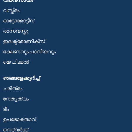
വസ്ത്രം
ഓട്ടോമോട്ടീവ്
രാസവസ്തു
ഇലക്ട്രോണിക്സ്
ഭക്ഷണവും പാനീയവും
മെഡിക്കൽ
ഞങ്ങളേക്കുറിച്ച്
ചരിത്രം
നേതൃത്വം
ടീം
ഉപഭോക്താവ്
നെറ്റ്വർക്ക്