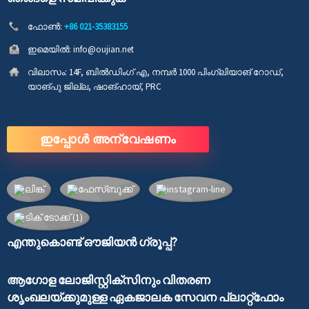
ഫോൺ:
+86 021-35383155
ഇമെയിൽ:
info@oujian.net
വിലാസം:
14F, ബിൽഡിംഗ് എ, നമ്പർ 1000 പിംഗ്ലിയാങ് റോഡ്,
യാങ്പു ജില്ല, ഷാങ്ഹായ്, PRC
ഇപ്പോൾ അന്വേഷണം
എന്തുകൊണ്ട് ഔജിയൻ ഗ്രൂപ്പ്?
ആഗോള ലോജിസ്റ്റിക്‌സിനും വിതരണ
ശൃംഖലയ്‌ക്കുമുള്ള ഏകജാലക സേവന പ്ലാറ്റ്‌ഫോം