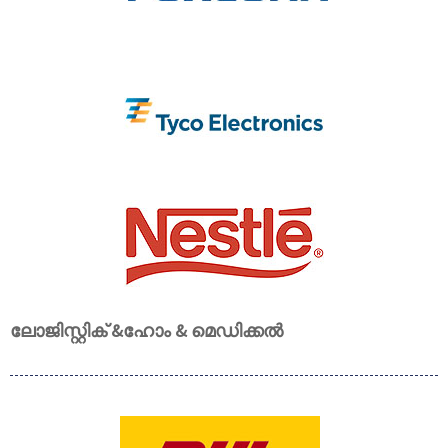
ലോജിസ്റ്റിക് &
ഹോം & മെഡിക്കൽ