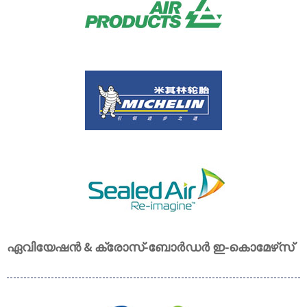
ഏവിയേഷൻ & ക്രോസ്-ബോർഡർ ഇ-കൊമേഴ്‌സ്