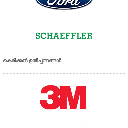
കെമിക്കൽ ഉൽപ്പന്നങ്ങൾ