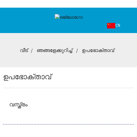
CN
വീട്
ഞങ്ങളേക്കുറിച്ച്
ഉപഭോക്താവ്
ഉപഭോക്താവ്
വസ്ത്രം