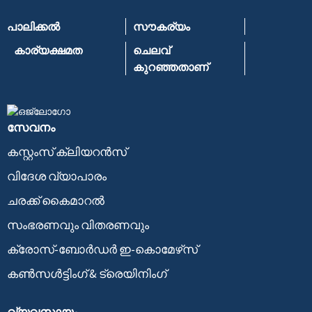
പാലിക്കൽ
സൗകര്യം
കാര്യക്ഷമത
ചെലവ്
കുറഞ്ഞതാണ്
സേവനം
കസ്റ്റംസ് ക്ലിയറൻസ്
വിദേശ വ്യാപാരം
ചരക്ക് കൈമാറൽ
സംഭരണവും വിതരണവും
ക്രോസ്-ബോർഡർ ഇ-കൊമേഴ്‌സ്
കൺസൾട്ടിംഗ് & ട്രെയിനിംഗ്
വ്യവസായം