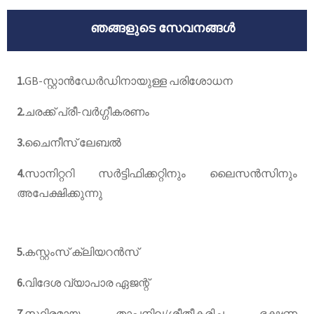
ഞങ്ങളുടെ സേവനങ്ങൾ
1.
GB-സ്റ്റാൻഡേർഡിനായുള്ള പരിശോധന
2.
ചരക്ക് പ്രീ-വർഗ്ഗീകരണം
3.
ചൈനീസ് ലേബൽ
4.
സാനിറ്ററി സർട്ടിഫിക്കറ്റിനും ലൈസൻസിനും
അപേക്ഷിക്കുന്നു
5.
കസ്റ്റംസ് ക്ലിയറൻസ്
6.
വിദേശ വ്യാപാര ഏജന്റ്
7.
സ്ഥിരമായ താപനില/ശീതീകരിച്ച ഭക്ഷണ