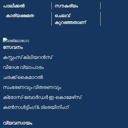
പാലിക്കൽ
സൗകര്യം
കാര്യക്ഷമത
ചെലവ്
കുറഞ്ഞതാണ്
സേവനം
കസ്റ്റംസ് ക്ലിയറൻസ്
വിദേശ വ്യാപാരം
ചരക്ക് കൈമാറൽ
സംഭരണവും വിതരണവും
ക്രോസ്-ബോർഡർ ഇ-കൊമേഴ്‌സ്
കൺസൾട്ടിംഗ് & ട്രെയിനിംഗ്
വ്യവസായം