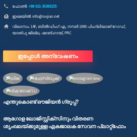
ഫോൺ:
+86 021-35383155
ഇമെയിൽ:
info@oujian.net
വിലാസം:
14F, ബിൽഡിംഗ് എ, നമ്പർ 1000 പിംഗ്ലിയാങ് റോഡ്,
യാങ്പു ജില്ല, ഷാങ്ഹായ്, PRC
ഇപ്പോൾ അന്വേഷണം
എന്തുകൊണ്ട് ഔജിയൻ ഗ്രൂപ്പ്?
ആഗോള ലോജിസ്റ്റിക്‌സിനും വിതരണ
ശൃംഖലയ്‌ക്കുമുള്ള ഏകജാലക സേവന പ്ലാറ്റ്‌ഫോം