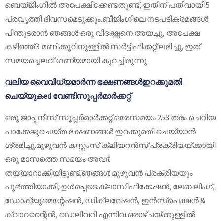
ബെയ്ജിംഗിൽ അപേക്ഷിക്കേണ്ടതുണ്ട്, ഇതിന് പതിവായി 5
പ്രവൃത്തി ദിവസമെടുക്കും.ബീജിംഗിലെ നടപടിക്രമങ്ങൾ
പിന്തുടരാൻ ഞങ്ങൾ ഒരു വിദഗ്ദ്ധനെ അയച്ചു, അപേക്ഷ
കഴിഞ്ഞ് 3 മണിക്കൂറിനുള്ളിൽ സർട്ടിഫിക്കറ്റ് ലഭിച്ചു, ഇത്
സമയച്ചെലവ് ഗണ്യമായി കുറച്ചിരുന്നു.
വലിയ വൈവിധ്യമാർന്ന ഭക്ഷണങ്ങൾ
ഇറക്കുമതി
ചെയ്യുക
ed
വേണ്ടി
സൂപ്പർമാർക്കറ്റ്
ഒരു ജാപ്പനീസ് സൂപ്പർമാർക്കറ്റ് ഒരേസമയം 253 തരം ചെറിയ
പാക്കേജുചെയ്ത ഭക്ഷണങ്ങൾ ഇറക്കുമതി ചെയ്യാൻ
ശ്രമിച്ചു.മുഴുവൻ കസ്റ്റംസ് ക്ലിയറൻസ് പ്രക്രിയയ്ക്കായി
ഒരു മാസത്തെ സമയം അവർ
തയ്യാറാക്കിയിട്ടുണ്ട്.ഞങ്ങൾ മുഴുവൻ പ്രക്രിയയും
പൂർത്തിയാക്കി, ഉൾപ്പെടെ.ക്ലാസിഫിക്കേഷൻ, ലേബലിംഗ്,
ഡോക്യുമെന്റേഷൻ, ഡിക്ലറേഷൻ, ഇൻസ്പെക്ഷൻ &
ക്വാറന്റൈൻ, ഡെലിവറി എന്നിവ ഒരാഴ്ചയ്ക്കുള്ളിൽ