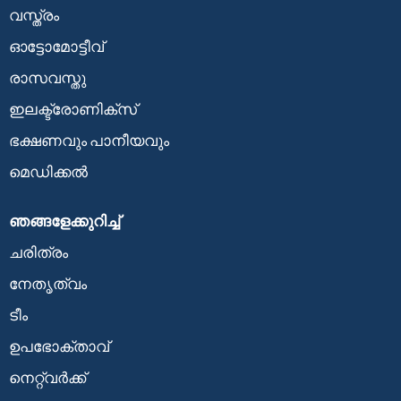
വസ്ത്രം
ഓട്ടോമോട്ടീവ്
രാസവസ്തു
ഇലക്ട്രോണിക്സ്
ഭക്ഷണവും പാനീയവും
മെഡിക്കൽ
ഞങ്ങളേക്കുറിച്ച്
ചരിത്രം
നേതൃത്വം
ടീം
ഉപഭോക്താവ്
നെറ്റ്വർക്ക്