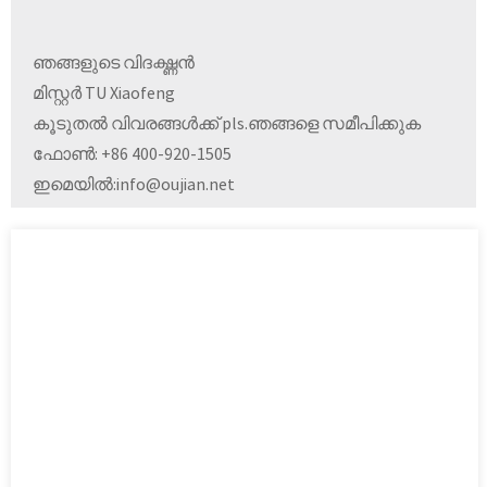
ഞങ്ങളുടെ വിദഗ്ദ്ധൻ
മിസ്റ്റർ TU Xiaofeng
കൂടുതൽ വിവരങ്ങൾക്ക് pls.ഞങ്ങളെ സമീപിക്കുക
ഫോൺ: +86 400-920-1505
ഇമെയിൽ:
info@oujian.net