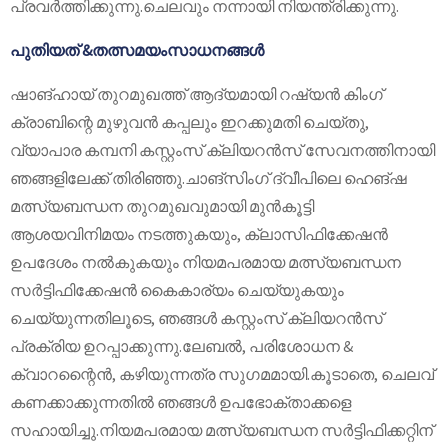
പ്രവർത്തിക്കുന്നു.ചെലവും നന്നായി നിയന്ത്രിക്കുന്നു.
പുതിയത്
&
തത്സമയം
സാധനങ്ങൾ
ഷാങ്ഹായ് തുറമുഖത്ത് ആദ്യമായി റഷ്യൻ കിംഗ്
ക്രാബിന്റെ മുഴുവൻ കപ്പലും ഇറക്കുമതി ചെയ്തു,
വ്യാപാര കമ്പനി കസ്റ്റംസ് ക്ലിയറൻസ് സേവനത്തിനായി
ഞങ്ങളിലേക്ക് തിരിഞ്ഞു.ചാങ്‌സിംഗ് ദ്വീപിലെ ഹെങ്‌ഷ
മത്സ്യബന്ധന തുറമുഖവുമായി മുൻകൂട്ടി
ആശയവിനിമയം നടത്തുകയും, ക്ലാസിഫിക്കേഷൻ
ഉപദേശം നൽകുകയും നിയമപരമായ മത്സ്യബന്ധന
സർട്ടിഫിക്കേഷൻ കൈകാര്യം ചെയ്യുകയും
ചെയ്യുന്നതിലൂടെ, ഞങ്ങൾ കസ്റ്റംസ് ക്ലിയറൻസ്
പ്രക്രിയ ഉറപ്പാക്കുന്നു.ലേബൽ, പരിശോധന &
ക്വാറന്റൈൻ, കഴിയുന്നത്ര സുഗമമായി.കൂടാതെ, ചെലവ്
കണക്കാക്കുന്നതിൽ ഞങ്ങൾ ഉപഭോക്താക്കളെ
സഹായിച്ചു.നിയമപരമായ മത്സ്യബന്ധന സർട്ടിഫിക്കറ്റിന്