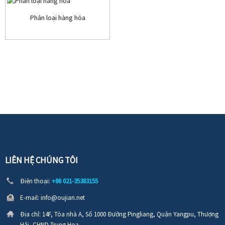
Phân loại hàng hóa
LIÊN HỆ CHÚNG TÔI
Điện thoại:
+86 021-35383155
E-mail:
info@oujian.net
Địa chỉ:
14F, Tòa nhà A, Số 1000 Đường Pingliang, Quận Yangpu, Thượng
Hải, CHND Trung Hoa