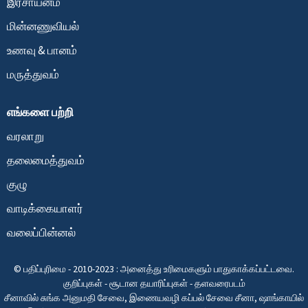
இரசாயனம்
மின்னணுவியல்
உணவு & பானம்
மருத்துவம்
எங்களை பற்றி
வரலாறு
தலைமைத்துவம்
குழு
வாடிக்கையாளர்
வலைப்பின்னல்
© பதிப்புரிமை - 2010-2023 : அனைத்து உரிமைகளும் பாதுகாக்கப்பட்டவை.
குறிப்புகள்
-
சூடான தயாரிப்புகள்
-
தளவரைபடம்
சீனாவில் சுங்க அனுமதி சேவை
,
இணையவழி கப்பல் சேவை சீனா
,
ஷாங்காயில்