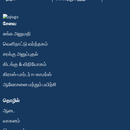
சேவை
சுங்க அனுமதி
வெளிநாட்டு வர்த்தகம்
சரக்கு அனுப்புதல்
கிடங்கு & விநியோகம்
கிராஸ்-பார்டர் ஈ-காமர்ஸ்
ஆலோசனை மற்றும் பயிற்சி
தொழில்
ஆடை
வாகனம்