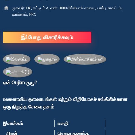
முகவரி:
14F, கட்டிடம் A, எண். 1000 பிங்லியாங் சாலை, யாங்பு மாவட்டம்,
ஷாங்காய், PRC
இப்போது விசாரிக்கவும்
ஏன் Oujian குழு?
உலகளாவிய தளவாடங்கள் மற்றும் விநியோகச் சங்கிலிக்கான
ஒரு நிறுத்த சேவை தளம்
இணக்கம்
வசதி
திறன்
செலவு குறைந்த