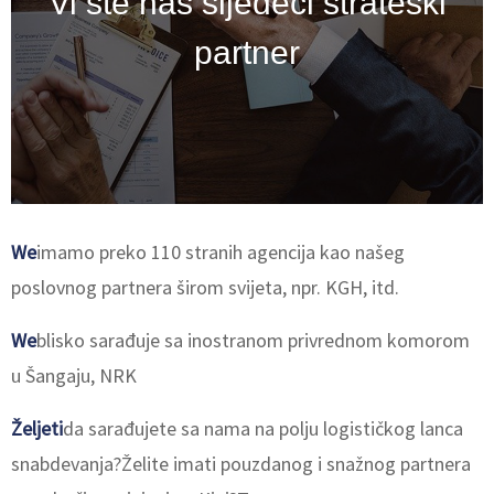
Vi ste naš sljedeći strateški
partner
We
imamo preko 110 stranih agencija kao našeg
poslovnog partnera širom svijeta, npr. KGH, itd.
We
blisko sarađuje sa inostranom privrednom komorom
u Šangaju, NRK
Željeti
da sarađujete sa nama na polju logističkog lanca
snabdevanja?Želite imati pouzdanog i snažnog partnera