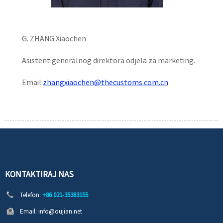
G. ZHANG Xiaochen
Asistent generalnog direktora odjela za marketing.
Email:
zhangxiaochen@thecustoms.com.cn
KONTAKTIRAJ NAS
Telefon:
+86 021-35383155
Email:
info@oujian.net