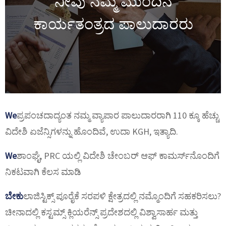
ನೀವು ನಮ್ಮ ಮುಂದಿನ
ಕಾರ್ಯತಂತ್ರದ ಪಾಲುದಾರರು
We
ಪ್ರಪಂಚದಾದ್ಯಂತ ನಮ್ಮ ವ್ಯಾಪಾರ ಪಾಲುದಾರರಾಗಿ 110 ಕ್ಕೂ ಹೆಚ್ಚು
ವಿದೇಶಿ ಏಜೆನ್ಸಿಗಳನ್ನು ಹೊಂದಿವೆ, ಉದಾ KGH, ಇತ್ಯಾದಿ.
We
ಶಾಂಘೈ, PRC ಯಲ್ಲಿ ವಿದೇಶಿ ಚೇಂಬರ್ ಆಫ್ ಕಾಮರ್ಸ್‌ನೊಂದಿಗೆ
ನಿಕಟವಾಗಿ ಕೆಲಸ ಮಾಡಿ
ಬೇಕು
ಲಾಜಿಸ್ಟಿಕ್ಸ್ ಪೂರೈಕೆ ಸರಪಳಿ ಕ್ಷೇತ್ರದಲ್ಲಿ ನಮ್ಮೊಂದಿಗೆ ಸಹಕರಿಸಲು?
ಚೀನಾದಲ್ಲಿ ಕಸ್ಟಮ್ಸ್ ಕ್ಲಿಯರೆನ್ಸ್ ಪ್ರದೇಶದಲ್ಲಿ ವಿಶ್ವಾಸಾರ್ಹ ಮತ್ತು