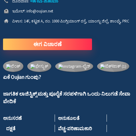
ದೂರವಾಣಿ:
+86 021-35383155
ಇಮೇಲ್:
info@oujian.net
ವಿಳಾಸ:
14F, ಕಟ್ಟಡ A, ನಂ. 1000 ಪಿಂಗ್ಲಿಯಾಂಗ್ ರಸ್ತೆ, ಯಾಂಗ್ಪು ಜಿಲ್ಲೆ, ಶಾಂಘೈ, PRC
ಈಗ ವಿಚಾರಣೆ
ಏಕೆ Oujian ಗುಂಪು?
ಜಾಗತಿಕ ಲಾಜಿಸ್ಟಿಕ್ಸ್ ಮತ್ತು ಪೂರೈಕೆ ಸರಪಳಿಗಾಗಿ ಒಂದು-ನಿಲುಗಡೆ ಸೇವಾ
ವೇದಿಕೆ
ಅನುಸರಣೆ
ಅನುಕೂಲತೆ
ದಕ್ಷತೆ
ವೆಚ್ಚ-ಪರಿಣಾಮಕಾರಿ