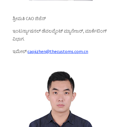
ಶ್ರೀಮತಿ CAO ಜಿಜೆನ್
ಇಂಟರ್ನ್ಯಾಷನಲ್ ಡೆವಲಪ್ಮೆಂಟ್ ಮ್ಯಾನೇಜರ್, ಮಾರ್ಕೆಟಿಂಗ್
ವಿಭಾಗ.
ಇಮೇಲ್:
caojizhen@thecustoms.com.cn