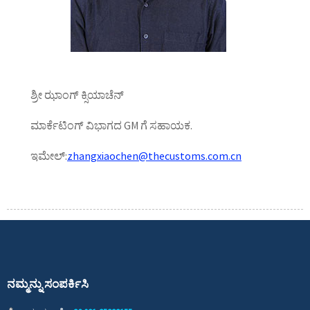
ಶ್ರೀ ಝಾಂಗ್ ಕ್ಸಿಯಾಚೆನ್
ಮಾರ್ಕೆಟಿಂಗ್ ವಿಭಾಗದ GM ಗೆ ಸಹಾಯಕ.
ಇಮೇಲ್:
zhangxiaochen@thecustoms.com.cn
ನಮ್ಮನ್ನು ಸಂಪರ್ಕಿಸಿ