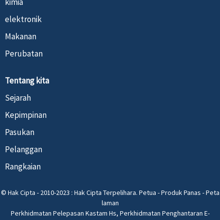
kimia
elektronik
Makanan
Perubatan
Tentang kita
Sejarah
Kepimpinan
Pasukan
Pelanggan
Rangkaian
© Hak Cipta - 2010-2023 : Hak Cipta Terpelihara.
Petua
-
Produk Panas
-
Peta
laman
Perkhidmatan Pelepasan Kastam Hs
,
Perkhidmatan Penghantaran E-