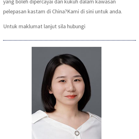
yang boleh dipercayai dan kukuh dalam kawasan
pelepasan kastam di China?Kami di sini untuk anda.
Untuk maklumat lanjut sila hubungi