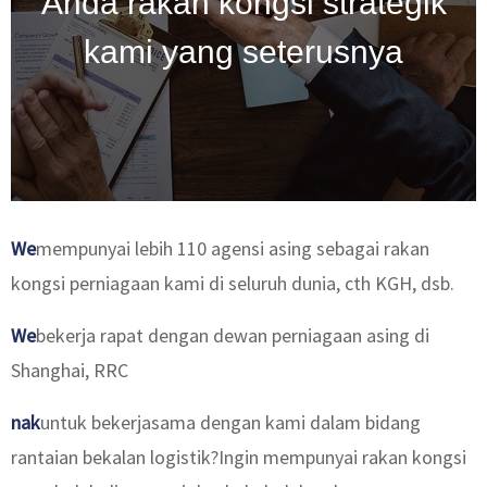
Anda rakan kongsi strategik
kami yang seterusnya
We
mempunyai lebih 110 agensi asing sebagai rakan
kongsi perniagaan kami di seluruh dunia, cth KGH, dsb.
We
bekerja rapat dengan dewan perniagaan asing di
Shanghai, RRC
nak
untuk bekerjasama dengan kami dalam bidang
rantaian bekalan logistik?Ingin mempunyai rakan kongsi