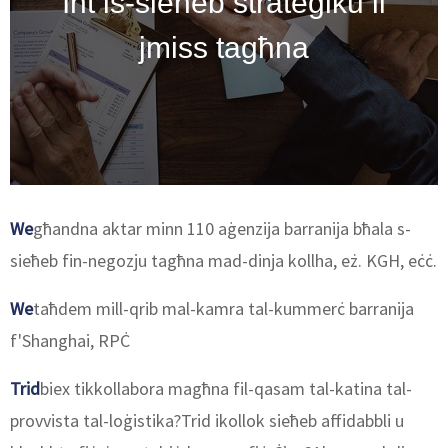
Int is-sieħeb strateġiku li
jmiss tagħna
We
għandna aktar minn 110 aġenzija barranija bħala s-
sieħeb fin-negozju tagħna mad-dinja kollha, eż. KGH, eċċ.
We
taħdem mill-qrib mal-kamra tal-kummerċ barranija
f'Shanghai, RPĊ
Trid
biex tikkollabora magħna fil-qasam tal-katina tal-
provvista tal-loġistika?Trid ikollok sieħeb affidabbli u