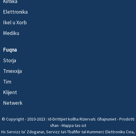
Kimika
Elettronika
Ikel u Xorb
Mediku
Fuqna
Storja
Tmexxija
Tim
Klijent
Netwerk
© Copyright - 2010-2023 : Id-Drittijiet kollha Riżervati.
Għajnuniet
-
Prodotti
sħan
-
Mappa tas-sit
Hs Servizz ta' Żdoganar
,
Servizz tat-Tbaħħir tal-Kummerċ Elettroniku Ċina
,