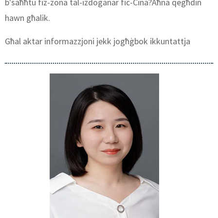
b'saħħtu fiż-żona tal-iżdoganar fiċ-Ċina?Aħna qegħdin
hawn għalik.
Għal aktar informazzjoni jekk jogħġbok ikkuntattja