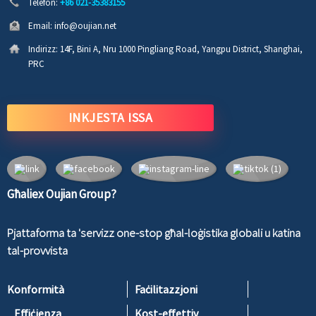
Telefon:
+86 021-35383155
Email:
info@oujian.net
Indirizz:
14F, Bini A, Nru 1000 Pingliang Road, Yangpu District, Shanghai,
PRC
INKJESTA ISSA
Għaliex Oujian Group?
Pjattaforma ta 'servizz one-stop għal-loġistika globali u katina
tal-provvista
Konformità
Faċilitazzjoni
Effiċjenza
Kost-effettiv