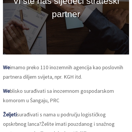
Vi ste naš sljedeći strateški
partner
We
imamo preko 110 inozemnih agencija kao poslovnih
partnera diljem svijeta, npr. KGH itd.
We
blisko surađivati ​​sa inozemnom gospodarskom
komorom u Šangaju, PRC
Željeti
surađivati ​​s nama u području logističkog
opskrbnog lanca?Želite imati pouzdanog i snažnog