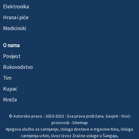
Elektronika
Hrana i piće
Medicinski
O nama
Povijest
Rukovodstvo
Tim
Kupac
Mreža
© Autorsko pravo - 2010-2023 : Sva prava pridržana.
Savjeti
-
Vrući
proizvodi
-
Sitemap
Njegova služba za carinjenje
,
Usluga dostave e-trgovine Kina
,
Usluga
carinjenja u Kini
,
Uvoz Izvoz Zračne usluge u Šangaju
,