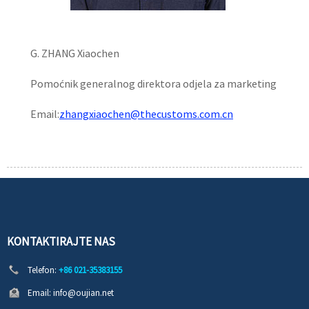
G. ZHANG Xiaochen
Pomoćnik generalnog direktora odjela za marketing
Email:
zhangxiaochen@thecustoms.com.cn
KONTAKTIRAJTE NAS
Telefon:
+86 021-35383155
Email:
info@oujian.net