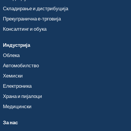
Складирање и дистрибуција
Прекугранична е-трговија
Консалтинг и обука
Индустрија
Облека
Автомобилство
Хемиски
Електроника
Храна и пијалоци
Медицински
За нас