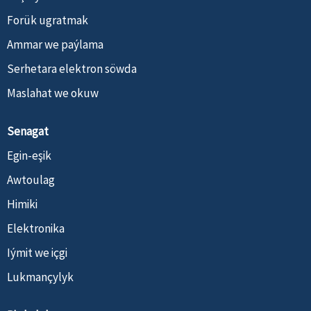
Forük ugratmak
Ammar we paýlama
Serhetara elektron söwda
Maslahat we okuw
Senagat
Egin-eşik
Awtoulag
Himiki
Elektronika
Iýmit we içgi
Lukmançylyk