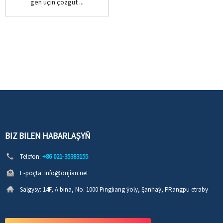
gen üçin çözgüt ...
BIZ BILEN HABARLAŞYŇ
Telefon:
+86 021-35383155
E-poçta:
info@oujian.net
Salgysy:
14F, A bina, No. 1000 Pingliang ýoly, Şanhaý, PRangpu etraby