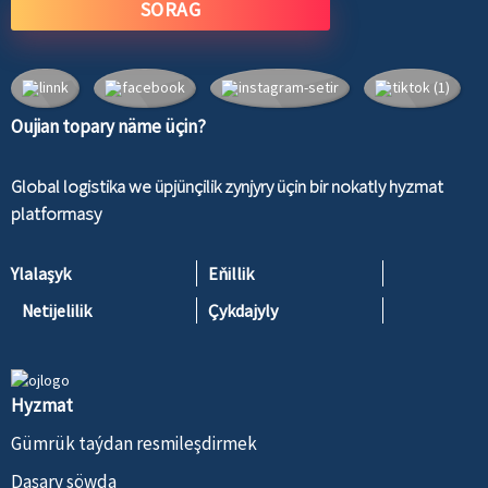
SORAG
Oujian topary näme üçin?
Global logistika we üpjünçilik zynjyry üçin bir nokatly hyzmat
platformasy
Ylalaşyk
Eňillik
Netijelilik
Çykdajyly
Hyzmat
Gümrük taýdan resmileşdirmek
Daşary söwda