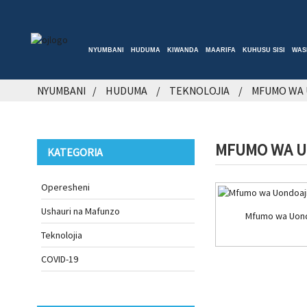
NYUMBANI
HUDUMA
KIWANDA
MAARIFA
KUHUSU SISI
WAS
NYUMBANI
HUDUMA
TEKNOLOJIA
MFUMO WA 
MFUMO WA U
KATEGORIA
Operesheni
Ushauri na Mafunzo
Mfumo wa Uond
Teknolojia
COVID-19