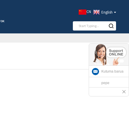
CN
English
Kutuma barua
pepe