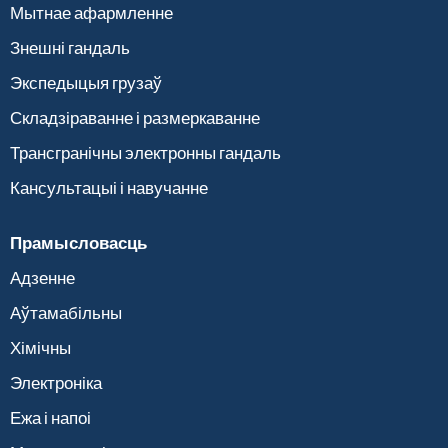
Мытнае афармленне
Знешні гандаль
Экспедыцыя грузаў
Складзіраванне і размеркаванне
Трансгранічны электронны гандаль
Кансультацыі і навучанне
Прамысловасць
Адзенне
Аўтамабільны
Хімічны
Электроніка
Ежа і напоі