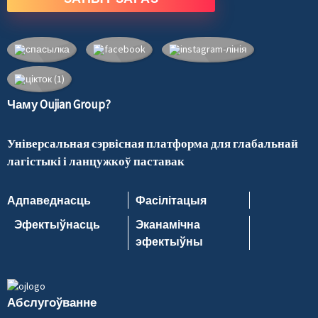
Чаму Oujian Group?
Універсальная сэрвісная платформа для глабальнай
лагістыкі і ланцужкоў паставак
Адпаведнасць
Фасілітацыя
Эфектыўнасць
Эканамічна
эфектыўны
Абслугоўванне