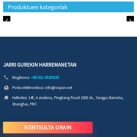
Produktuen kategoriak
JARRI GUREKIN HARREMANETAN
Mugikorra:
+86 021-35383155
Posta elektronikoa:
info@oujian.net
Helbidea:
14F, A eraikina, Pingliang Road 1000 zk., Yangpu Barrutia,
Shanghai, PRC
KONTSULTA ORAIN