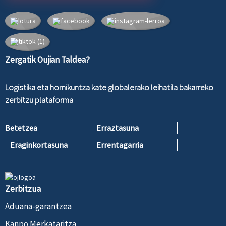
Zergatik Oujian Taldea?
Logistika eta hornikuntza kate globalerako leihatila bakarreko
zerbitzu plataforma
Betetzea
Erraztasuna
Eraginkortasuna
Errentagarria
Zerbitzua
Aduana-garantzea
Kanpo Merkataritza