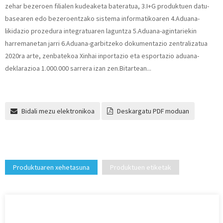
zehar bezeroen filialen kudeaketa bateratua, 3.I+G produktuen datu-
basearen edo bezeroentzako sistema informatikoaren 4.Aduana-
likidazio prozedura integratuaren laguntza 5.Aduana-agintariekin
harremanetan jarri 6.Aduana-garbitzeko dokumentazio zentralizatua
2020ra arte, zenbatekoa Xinhai inportazio eta esportazio aduana-
deklarazioa 1.000.000 sarrera izan zen.Bitartean...
Bidali mezu elektronikoa
Deskargatu PDF moduan
Produktuaren xehetasuna
Produktuen etiketak