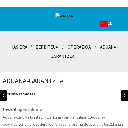
CN
HASIERA
ZERBITZUA
OPERAZIOA
ADUANA-
GARANTZEA
ADUANA-GARANTZEA
Deskribapen laburra:
Aduana-garbiketa integratua Txina kontinentalean 1.Aduana-
deklarazioaren prozedura leuna aduana-eremu desberdinetan.2.Txinan