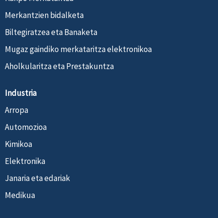
Merkantzien bidalketa
Biltegiratzea eta Banaketa
Mugaz gaindiko merkataritza elektronikoa
Aholkularitza eta Prestakuntza
Industria
Arropa
Automozioa
Kimikoa
Elektronika
Janaria eta edariak
Medikua