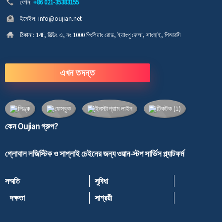
ফোন:
+86 021-35383155
ইমেইল:
info@oujian.net
ঠিকানা:
14F, বিল্ডিং এ, নং 1000 পিংলিয়াং রোড, ইয়াংপু জেলা, সাংহাই, পিআরসি
এখন তদন্ত
কেন Oujian গ্রুপ?
গ্লোবাল লজিস্টিক ও সাপ্লাই চেইনের জন্য ওয়ান-স্টপ সার্ভিস প্ল্যাটফর্ম
সম্মতি
সুবিধা
দক্ষতা
সাশ্রয়ী