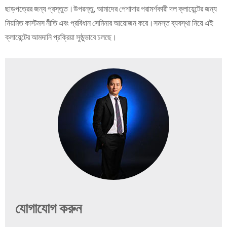
ছাড়পত্রের জন্য প্রস্তুত।উপরন্তু, আমাদের পেশাদার পরামর্শকারী দল ক্লায়েন্টের জন্য
নিয়মিত কাস্টমস নীতি এবং প্রবিধান সেমিনার আয়োজন করে।সমস্ত ব্যবস্থা নিয়ে এই
ক্লায়েন্টের আমদানি প্রক্রিয়া সুষ্ঠুভাবে চলছে।
যোগাযোগ করুন