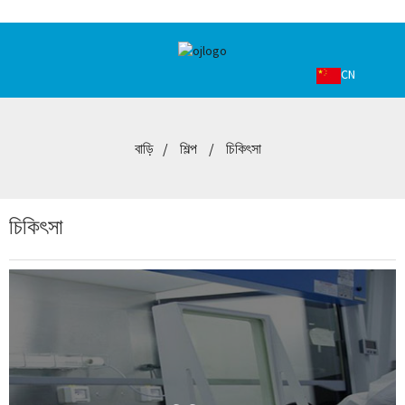
CN
বাড়ি
শিল্প
চিকিৎসা
চিকিৎসা