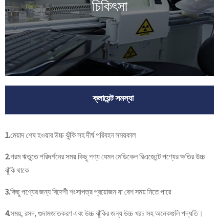
চিকিৎসা
ক্লায়েন্ট সমস্যা
1.
মেয়াদ শেষ হওয়ার উচ্চ ঝুঁকি সহ দীর্ঘ পরিবহন সময়কাল
2.
গরম ঋতুতে পরিদর্শনের সময় কিছু পণ্য যেমন মেডিকেল রিএজেন্টে পণ্যের ক্ষতির উচ্চ
ঝুঁকি থাকে
3.
কিছু পণ্যের জন্য বিদেশী শংসাপত্র প্রয়োজন যা বেশ সময় নিতে পারে
4.
সময়, রসদ, গুদামজাতকরণ এবং উচ্চ ঝুঁকির জন্য উচ্চ খরচ সহ অনেকগুলি পদ্ধতি।