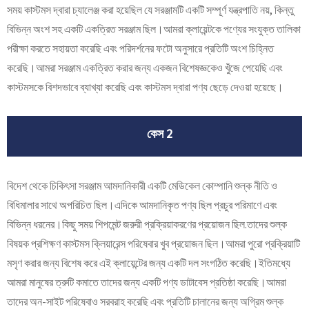
সময় কাস্টমস দ্বারা চ্যালেঞ্জ করা হয়েছিল যে সরঞ্জামটি একটি সম্পূর্ণ যন্ত্রপাতি নয়, কিন্তু
বিভিন্ন অংশ সহ একটি একত্রিত সরঞ্জাম ছিল।আমরা ক্লায়েন্টকে পণ্যের সংযুক্ত তালিকা
পরীক্ষা করতে সহায়তা করেছি এবং পরিদর্শনের ফটো অনুসারে প্রতিটি অংশ চিহ্নিত
করেছি।আমরা সরঞ্জাম একত্রিত করার জন্য একজন বিশেষজ্ঞকেও খুঁজে পেয়েছি এবং
কাস্টমসকে বিশদভাবে ব্যাখ্যা করেছি এবং কাস্টমস দ্বারা পণ্য ছেড়ে দেওয়া হয়েছে।
কেস 2
বিদেশ থেকে চিকিৎসা সরঞ্জাম আমদানিকারী একটি মেডিকেল কোম্পানি শুল্ক নীতি ও
বিধিমালার সাথে অপরিচিত ছিল।এদিকে আমদানিকৃত পণ্য ছিল প্রচুর পরিমাণে এবং
বিভিন্ন ধরনের।কিছু সময় শিপমেন্ট জরুরী প্রক্রিয়াকরণের প্রয়োজন ছিল.তাদের শুল্ক
বিষয়ক প্রশিক্ষণ কাস্টমস ক্লিয়ারেন্স পরিষেবার খুব প্রয়োজন ছিল।আমরা পুরো প্রক্রিয়াটি
মসৃণ করার জন্য বিশেষ করে এই ক্লায়েন্টের জন্য একটি দল সংগঠিত করেছি।ইতিমধ্যে
আমরা মানুষের ত্রুটি কমাতে তাদের জন্য একটি পণ্য ডাটাবেস প্রতিষ্ঠা করেছি।আমরা
তাদের অন-সাইট পরিষেবাও সরবরাহ করেছি এবং প্রতিটি চালানের জন্য অগ্রিম শুল্ক