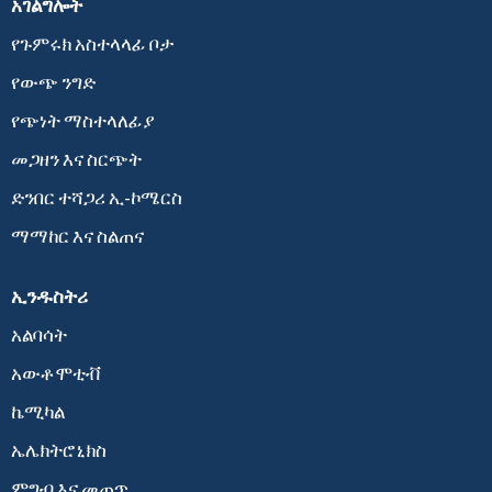
አገልግሎት
የጉምሩክ አስተላላፊ ቦታ
የውጭ ንግድ
የጭነት ማስተላለፊያ
መጋዘን እና ስርጭት
ድንበር ተሻጋሪ ኢ-ኮሜርስ
ማማከር እና ስልጠና
ኢንዱስትሪ
አልባሳት
አውቶሞቲቭ
ኬሚካል
ኤሌክትሮኒክስ
ምግብ እና መጠጥ