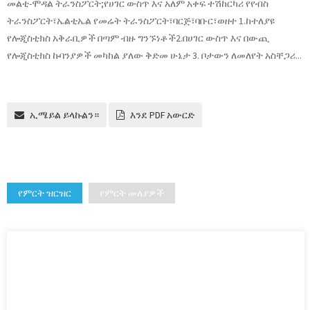
መልቲ-ሞዳል ትራንስፖርት;የሀገር ውስጥ እና አለም አቀፍ ተሽከርካሪ የየብስ
ትራንስፖርት፣ኤልቲኤል የመሬት ትራንስፖርት፣ባርጅ፣ባቡር፣ወዘተ 1.ከተለያዩ
የሎጂስቲክስ አቅራቢዎች በጣም ብዙ ግንኙነቶች2.በሀገር ውስጥ እና በውጪ
የሎጂስቲክስ ኩባንያዎች መካከል ያለው ቅድመ ሁኔታ 3. ቦታውን ለመለየት አስቸጋሪ...
ኢሜይል ይላኩልን።
እንደ PDF አውርድ
የምርት ዝርዝር
የምርት መለያዎች