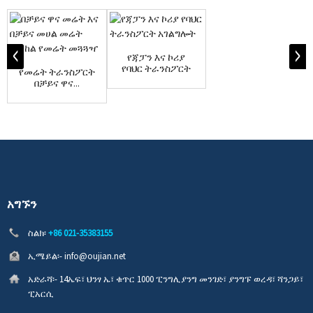
የጃፓን እና ኮሪያ
የባህር ትራንስፖርት
የመሬት ትራንስፖርት
አገልግሎት
በቻይና ዋና...
አግኙን
ስልክ፡
+86 021-35383155
ኢሜይል፡-
info@oujian.net
አድራሻ፡-
14ኤፍ፣ ህንፃ ኤ፣ ቁጥር 1000 ፒንግሊያንግ መንገድ፣ ያንግፑ ወረዳ፣ ሻንጋይ፣
ፒአርሲ