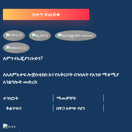
አሁን ይጠይቁ
ለምን የኡጂያን ቡድን?
ለአለምአቀፍ ሎጅስቲክስ እና የአቅርቦት ሰንሰለት የአንድ ማቆሚያ
አገልግሎት መድረክ
ተገዢነት
ማመቻቸት
ቅልጥፍና
በዋጋ አዋጭ የሆነ