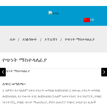
CN
ቤት
አገልግሎት
ኦፕሬሽን
የጭነት ማስተላለፊያ
የጭነት ማስተላለፊያ
አጭር መግለጫ፡-
1. በቻይና እና በአለም አቀፍ ሀገራት መካከል ሎጅስቲክስ 2. በውጪ ሀገራት መካከል
ሎጅስቲክስ, እና የውጭ አገር ሎጅስቲክስ 3.አለም አቀፍ የአየር ትራንስፖርት, የባህር
ጭነት FCL, የባህር ጭነት ማጠናከሪያ, ቻይና-አውሮፓ የባቡር ሀዲድ እና ሌሎች