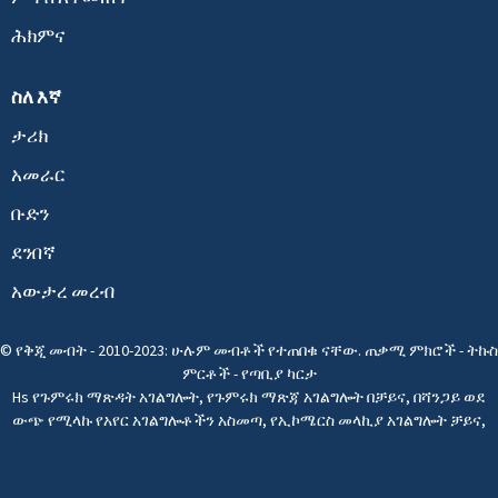
ሕክምና
ስለ እኛ
ታሪክ
አመራር
ቡድን
ደንበኛ
አውታረ መረብ
© የቅጂ መብት - 2010-2023: ሁሉም መብቶች የተጠበቁ ናቸው.
ጠቃሚ ምክሮች
-
ትኩስ
ምርቶች
-
የጣቢያ ካርታ
Hs የጉምሩክ ማጽዳት አገልግሎት
,
የጉምሩክ ማጽጃ አገልግሎት በቻይና
,
በሻንጋይ ወደ
ውጭ የሚላኩ የአየር አገልግሎቶችን አስመጣ
,
የኢኮሜርስ መላኪያ አገልግሎት ቻይና
,