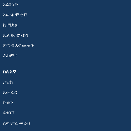
አልባሳት
አውቶሞቲቭ
ኬሚካል
ኤሌክትሮኒክስ
ምግብ እና መጠጥ
ሕክምና
ስለ እኛ
ታሪክ
አመራር
ቡድን
ደንበኛ
አውታረ መረብ