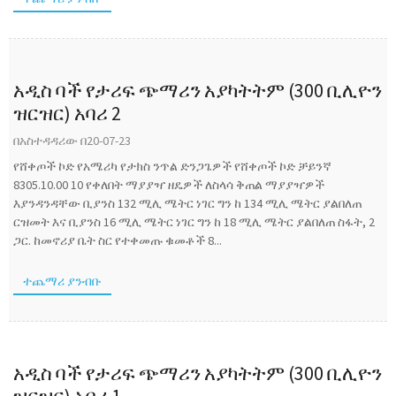
አዲስ ባች የታሪፍ ጭማሪን አያካትትም (300 ቢሊዮን
ዝርዝር) አባሪ 2
በአስተዳዳሪው በ20-07-23
የሸቀጦች ኮድ የአሜሪካ የታክስ ንጥል ድንጋጌዎች የሸቀጦች ኮድ ቻይንኛ
8305.10.00 10 የቀለበት ማያያዣ ዘዴዎች ለስላሳ ቅጠል ማያያዣዎች
እያንዳንዳቸው ቢያንስ 132 ሚሊ ሜትር ነገር ግን ከ 134 ሚሊ ሜትር ያልበለጠ
ርዝመት እና ቢያንስ 16 ሚሊ ሜትር ነገር ግን ከ 18 ሚሊ ሜትር ያልበለጠ ስፋት, 2
ጋር. ከመኖሪያ ቤት ስር የተቀመጡ ቁመቶች 8...
ተጨማሪ ያንብቡ
አዲስ ባች የታሪፍ ጭማሪን አያካትትም (300 ቢሊዮን
ዝርዝር) አባሪ 1