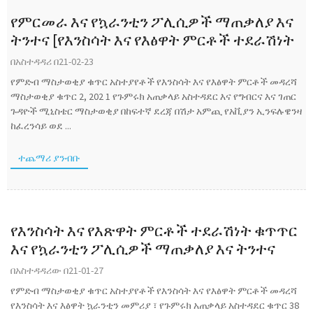
የምርመራ እና የኳራንቲን ፖሊሲዎች ማጠቃለያ እና
ትንተና [የእንስሳት እና የእፅዋት ምርቶች ተደራሽነት
በአስተዳዳሪ በ21-02-23
የምድብ ማስታወቂያ ቁጥር አስተያየቶች የእንስሳት እና የእፅዋት ምርቶች መዳረሻ
ማስታወቂያ ቁጥር 2, 202 1 የጉምሩክ አጠቃላይ አስተዳደር እና የግብርና እና ገጠር
ጉዳዮች ሚኒስቴር ማስታወቂያ በከፍተኛ ደረጃ በሽታ አምጪ የአቪያን ኢንፍሉዌንዛ
ከፈረንሳይ ወደ ...
ተጨማሪ ያንብቡ
የእንስሳት እና የእጽዋት ምርቶች ተደራሽነት ቁጥጥር
እና የኳራንቲን ፖሊሲዎች ማጠቃለያ እና ትንተና
በአስተዳዳሪው በ21-01-27
የምድብ ማስታወቂያ ቁጥር አስተያየቶች የእንስሳት እና የእፅዋት ምርቶች መዳረሻ
የእንስሳት እና እፅዋት ኳራንቲን መምሪያ ፣ የጉምሩክ አጠቃላይ አስተዳደር ቁጥር 38