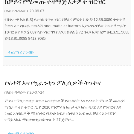
ከቻይና የሚመጡ ተዛማጅ እቃዎች ዝርዝር
በአስተዳዳሪው በ20-08-07
የሸቀጦች ኮድ (US) የታክስ ንጥል ነገር የቻይና ምርት ኮድ 8412.39.0080 ቀጥተኛ
ትወና እና የፀደይ ተመላሽ pneumatic actuators እያንዳንዳቸው ከፍተኛ ግፊት
10 ባር እና ዋጋ $ 68 በላይ ነገር ግን በአንድ ክፍል $ 72 በላይ አይደለም 8413.91.9085
8413.91.9085 8413.9085
ተጨማሪ ያንብቡ
የፍተሻ እና የኳራንቲን ፖሊሲዎች ትንተና
በአስተዳዳሪው በ20-07-24
ምድብ ማስታወቂያ ቁጥር አስተያየቶች የእንስሳት እና የዕፅዋት ምርቶች መዳረሻ
ማስታወቂያ ቁጥር 71 የ 2020 የጉምሩክ አጠቃላይ አስተዳደር እና የግብርና እና
ገጠር አካባቢዎች ሚኒስቴር የህንድ አፍሪካ ስዋይን ኤፍ ወደ ቻይና እንዳይገባ
የሚከላከል ማስታወቂያ።ከግንቦት 27 ጀምሮ...
ተጨማሪ ያንብቡ