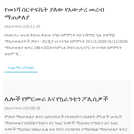
የመነሻ ሰርተፍኬት ያለው የአውታረ መረብ
ማጠቃለያ
በአስተዳዳሪ በ20-11-30
የአውታረ መረብ ቅድመ-ቅድመ ንግድ ስምምነት ኮድ የሽግግር ጊዜ ተዛማጅ
ማስታወቂያዎች ቻይና - ጆርጂያ ነፃ የንግድ ስምምነት 20 1/1/2020-31/12/2020
ማስታወቂያ ቁጥር 198 የ2019 የጉምሩክ ቻይና-ሲንጋፖር ነፃ የንግድ ስምምነት
ወይም ቺ. ..
ተጨማሪ ያንብቡ
ሌሎች የምርመራ እና የኳራንቲን ፖሊሲዎች
በአስተዳዳሪ በ20-08-28
ምድብ ማስታወቂያ ቁጥር አስተያየቶች የእንስሳትና የእፅዋት ምርቶች መዳረሻ
ማስታወቂያ በ2020 የግብርና እና ገጠር ጉዳዮች ሚኒስቴር የግብርና እና ገጠር
ጉዳዮች ሚኒስቴር በእስራኤል ወደ ቻይና እንዳይገቡ የሚከላከል ማስታወቂያ ቁጥር