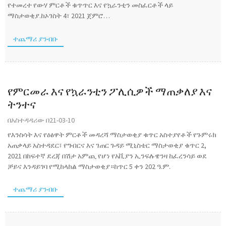
የተመረተ የውሃ ምርቶች ቁጥጥር እና የኳራንቲን መስፈርቶች ላይ
ማስታወቂያ.ከኦገስት 4፣ 2021 ጀምሮ…
ተጨማሪ ያንብቡ
የምርመራ እና የኳራንቲን ፖሊሲዎች ማጠቃለያ እና
ትንተና
በአስተዳዳሪው በ21-03-10
የእንስሳት እና የዕፅዋት ምርቶች መዳረሻ ማስታወቂያ ቁጥር አስተያየቶች የጉምሩክ
አጠቃላይ አስተዳደር፣ የግብርና እና ገጠር ጉዳይ ሚኒስቴር ማስታወቂያ ቁጥር 2,
2021 በከፍተኛ ደረጃ በሽታ አምጪ የሆነ የአቪያን ኢንፍሉዌንዛ ከፈረንሳይ ወደ
ቻይና እንዳይገባ የሚከላከል ማስታወቂያ።ከጥር 5 ቀን 202 ዓ.ም.
ተጨማሪ ያንብቡ