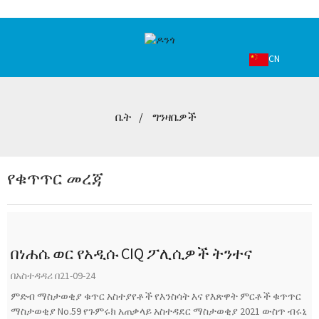
CN
ቤት
ግንዛቤዎች
የቁጥጥር መረጃ
በነሐሴ ወር የአዲሱ CIQ ፖሊሲዎች ትንተና
በአስተዳዳሪ በ21-09-24
ምድብ ማስታወቂያ ቁጥር አስተያየቶች የእንስሳት እና የእጽዋት ምርቶች ቁጥጥር
ማስታወቂያ No.59 የጉምሩክ አጠቃላይ አስተዳደር ማስታወቂያ 2021 ውስጥ ብሩኒ