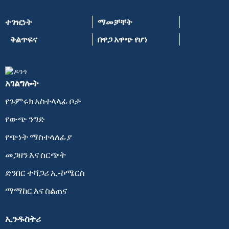
ተገዢነት
ማመቻቸት
ቅልጥፍና
በዋጋ አዋጭ የሆነ
አገልግሎት
የጉምሩክ አስተላላፊ ቦታ
የውጭ ንግድ
የጭነት ማስተላለፊያ
መጋዘን እና ስርጭት
ድንበር ተሻጋሪ ኢ-ኮሜርስ
ማማከር እና ስልጠና
ኢንዱስትሪ