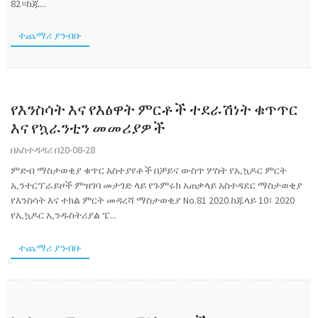
82።ከጁ...
ተጨማሪ ያንብቡ
የእንስሳት እና የእፅዋት ምርቶች ተደራሽነት ቁጥጥር
እና የኳራንቲን መመሪያዎች
በአስተዳዳሪ በ20-08-28
ምድብ ማስታወቂያ ቁጥር አስተያየቶች በቻይና ውስጥ ሦስት የኢኳዶር ምርት
ኢንተርፕራይዞች ምዝገባ መታገድ ላይ የጉምሩክ አጠቃላይ አስተዳደር ማስታወቂያ
የእንስሳት እና ተክል ምርት መዳረሻ ማስታወቂያ No.81 2020.ከጁላይ 10፣ 2020
የኢኳዶር ኢንዱስትሪያል ፔ...
ተጨማሪ ያንብቡ