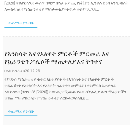
[2020]።በአየርላንድ ውስጥ በጣም በሽታ አምጪ የአቪያን ኢንፍሉዌንዛ እንዳይከሰት
ለመከላከል የማስጠንቀቂያ ማስታወቂያ።ቀጥታ ወይም ኢንድ...
ተጨማሪ ያንብቡ
የእንስሳት እና የእፅዋት ምርቶች ምርመራ እና
የኳራንቲን ፖሊሶች ማጠቃለያ እና ትንተና
በአስተዳዳሪ በ20-12-28
የምድብ ማስታወቂያ ቁጥር አስተያየቶች የእንስሳት እና የእፅዋት ምርቶች
ተደራሽነት የእንስሳት እና የእፅዋት ኳራንቲን መምሪያ ፣ የጉምሩክ አጠቃላይ
አስተዳደር (ቁጥር 85 [2020]) ከውጪ የሚመጡ የአውስትራሊያ ሎግ ማቆያዎችን
የበለጠ ማጠናከር ላይ የማስጠንቀቂያ ሰርኩላር።ስለዚህ ...
ተጨማሪ ያንብቡ