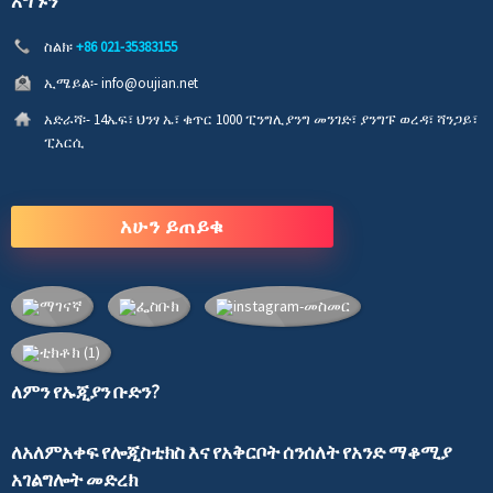
አግኙን
ስልክ፡
+86 021-35383155
ኢሜይል፡-
info@oujian.net
አድራሻ፡-
14ኤፍ፣ ህንፃ ኤ፣ ቁጥር 1000 ፒንግሊያንግ መንገድ፣ ያንግፑ ወረዳ፣ ሻንጋይ፣
ፒአርሲ
አሁን ይጠይቁ
ለምን የኡጂያን ቡድን?
ለአለምአቀፍ የሎጂስቲክስ እና የአቅርቦት ሰንሰለት የአንድ ማቆሚያ
አገልግሎት መድረክ