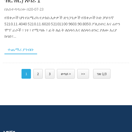
በአስተዳዳሪው በ20-07-23
የሸቀጦች ህግ የአሜሪካ የታክስ እቃዎች ድንጋጌዎች የሸቀጦች ኮድ ቻይንኛ
5210.11.4040 5210.11.6020 52101100 9603.90.8050 ፖሊስተር እና ሬዮን
ሞፕ ራሶች ፣ ነፃ ፣ የሚጣሉ ፣ ፊት ለፊት ለስላሳ እና ለስላሳ ፀጉር ያለው እሪያ
ከባድ፣...
ተጨማሪ ያንብቡ
1
2
3
ቀጣይ >
>>
ገጽ 1/3