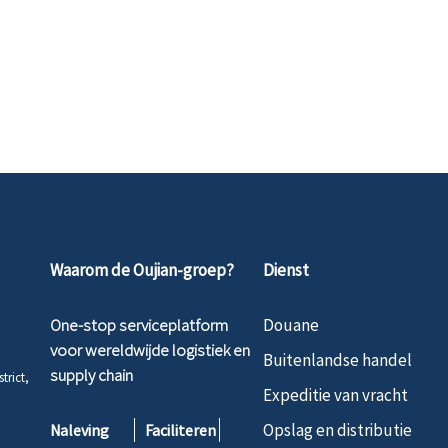
Waarom de Oujian-groep?
Dienst
One-stop serviceplatform
Douane
voor wereldwijde logistiek en
Buitenlandse handel
supply chain
trict,
Expeditie van vracht
Opslag en distributie
Naleving
Faciliteren