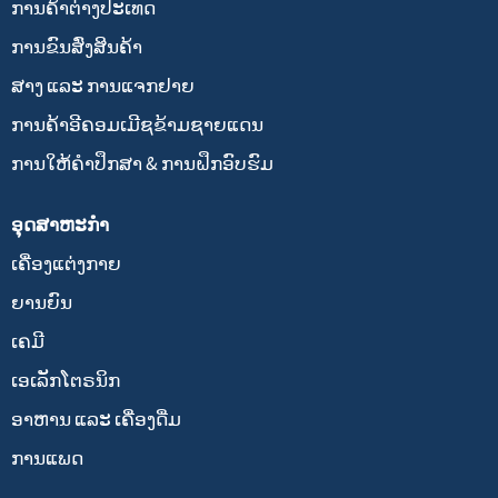
ການ​ຄ້າ​ຕ່າງ​ປະ​ເທດ
ການຂົນສົ່ງສິນຄ້າ
ສາງ ແລະ ການແຈກຢາຍ
ການຄ້າອີຄອມເມີຊຂ້າມຊາຍແດນ
ການໃຫ້ຄໍາປຶກສາ & ການຝຶກອົບຮົມ
ອຸດສາຫະກໍາ
ເຄື່ອງແຕ່ງກາຍ
ຍານຍົນ
ເຄມີ
ເອເລັກໂຕຣນິກ
ອາຫານ ແລະ ເຄື່ອງດື່ມ
ການແພດ