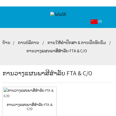
CN
ບ້ານ
ການບໍລິການ
ການໃຫ້ຄໍາປຶກສາ & ການຝຶກອົບຮົມ
ການວາງແຜນພາສີສໍາລັບ FTA & C/O
ການວາງແຜນພາສີສໍາລັບ FTA & C/O
ການວາງແຜນພາສີສໍາລັບ FTA &
C/O