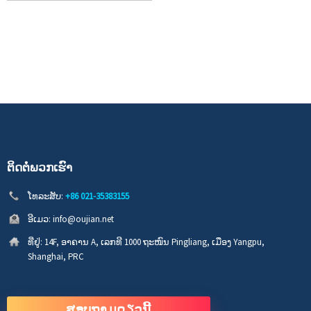
ຕິດ​ຕໍ່​ພວກ​ເຮົາ
ໂທລະສັບ:
+86 021-35383155
ອີເມວ:
info@oujian.net
ທີ່ຢູ່:
14F, ອາຄານ A, ເລກທີ 1000 ຖະໜົນ Pingliang, ເມືອງ Yangpu,
Shanghai, PRC
ສອບຖາມດຽວນີ້