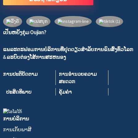
ເປັນຫຍັງກຸ່ມ Oujian?
ແພລະຕະຟອມການບໍລິການທີ່ຢຸດດຽວສໍາລັບການຂົນສົ່ງທົ່ວໂລກ
& ລະບົບຕ່ອງໂສ້ການສະຫນອງ
ການປະຕິບັດຕາມ
ການອໍານວຍຄວາມ
ສະດວກ
ປະສິດທິພາບ
ຄຸ້ມຄ່າ
ການບໍລິການ
ການເກັບພາສີ