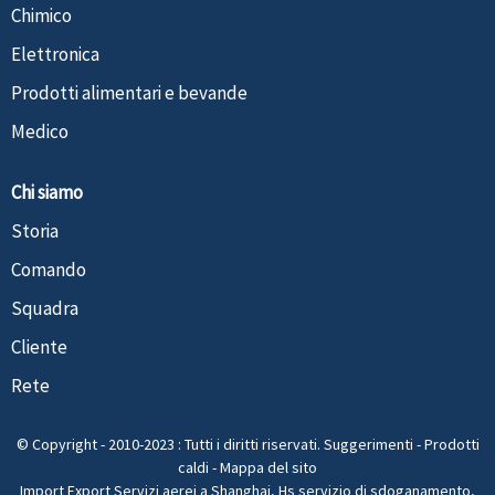
Chimico
Elettronica
Prodotti alimentari e bevande
Medico
Chi siamo
Storia
Comando
Squadra
Cliente
Rete
© Copyright - 2010-2023 : Tutti i diritti riservati.
Suggerimenti
-
Prodotti
caldi
-
Mappa del sito
Import Export Servizi aerei a Shanghai
,
Hs servizio di sdoganamento
,