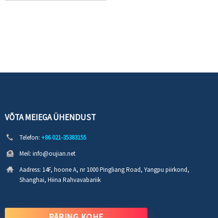
VÕTA MEIEGA ÜHENDUST
Telefon:
+86 021-35383155
Meil:
info@oujian.net
Aadress:
14F, hoone A, nr 1000 Pingliang Road, Yangpu piirkond,
Shanghai, Hiina Rahvavabariik
PÄRING KOHE