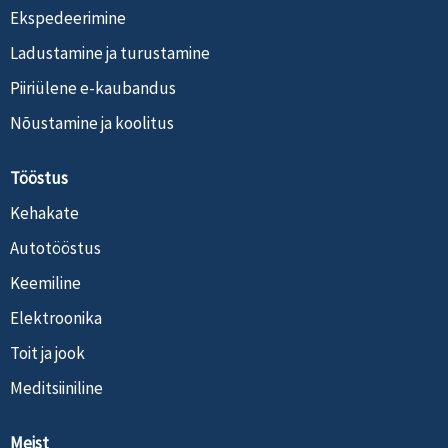
Ekspedeerimine
Ladustamine ja turustamine
Piiriülene e-kaubandus
Nõustamine ja koolitus
Tööstus
Kehakate
Autotööstus
Keemiline
Elektroonika
Toit ja jook
Meditsiiniline
Meist